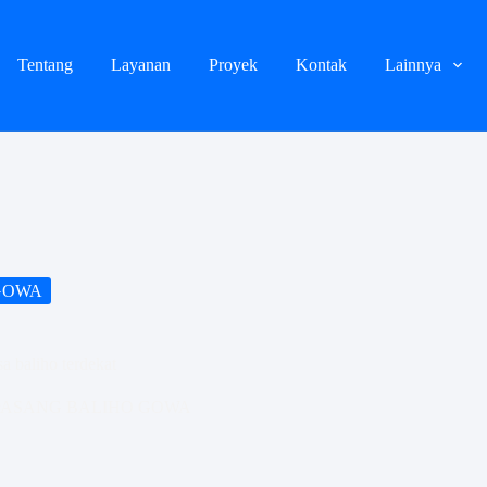
Tentang
Layanan
Proyek
Kontak
Lainnya
GOWA
a baliho terdekat
PASANG BALIHO GOWA