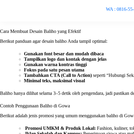
WA : 0816-55
Cara Membuat Desain Baliho yang Efektif
Berikut panduan agar desain baliho Anda tampil optimal:
Gunakan font besar dan mudah dibaca
Tampilkan logo dan kontak dengan jelas
Gunakan warna kontras tinggi
Fokus pada satu pesan utama
Tambahkan CTA (Call to Action)
seperti “Hubungi Seka
Minimal teks, maksimal visual
Baliho hanya dilihat selama 3–5 detik oleh pengendara, jadi pastikan
Contoh Penggunaan Baliho di Gowa
Berikut adalah jenis promosi yang umum menggunakan baliho di Gow
Promosi UMKM & Produk Lokal:
Fashion, kuliner, to
Iklan Sekolah dan Kampus:
Penerimaan siswa atau ma