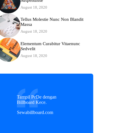
Suspendisse
August 18, 2020
Tellus Molestie Nunc Non Blandit
Massa
August 18, 2020
Elementum Curabitur Vitaenunc
Sedvelit
August 18, 2020
Tampil PeDe dengan
Billboard Kece.
Sewabillboard.com