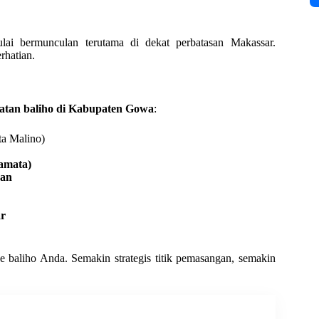
lai bermunculan terutama di dekat perbatasan Makassar.
rhatian.
tan baliho di Kabupaten Gowa
:
ta Malino)
Samata)
kan
ar
e baliho Anda. Semakin strategis titik pemasangan, semakin