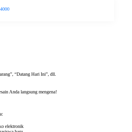
-4000
rang”, “Datang Hari Ini”, dll.
 desain Anda langsung mengena!
a:
ko elektronik
hasiswa baru