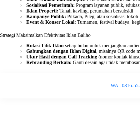
Sosialisasi Pemerintah:
Program layanan publik, edukas
Iklan Properti:
Tanah kavling, perumahan bersubsidi
Kampanye Politik:
Pilkada, Pileg, atau sosialisasi tokoh
Event & Konser Lokal:
Turnamen, festival budaya, kegi
Strategi Maksimalkan Efektivitas Iklan Baliho
Rotasi Titik Iklan
setiap bulan untuk menjangkau audie
Gabungkan dengan Iklan Digital
, misalnya QR code m
Ukur Hasil dengan Call Tracking
(nomor kontak khusu
Rebranding Berkala:
Ganti desain agar tidak membosan
WA : 0816-55