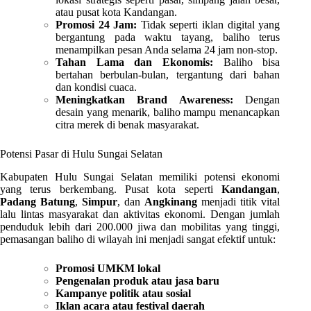
atau pusat kota Kandangan.
Promosi 24 Jam:
Tidak seperti iklan digital yang
bergantung pada waktu tayang, baliho terus
menampilkan pesan Anda selama 24 jam non-stop.
Tahan Lama dan Ekonomis:
Baliho bisa
bertahan berbulan-bulan, tergantung dari bahan
dan kondisi cuaca.
Meningkatkan Brand Awareness:
Dengan
desain yang menarik, baliho mampu menancapkan
citra merek di benak masyarakat.
Potensi Pasar di Hulu Sungai Selatan
Kabupaten Hulu Sungai Selatan memiliki potensi ekonomi
yang terus berkembang. Pusat kota seperti
Kandangan
,
Padang Batung
,
Simpur
, dan
Angkinang
menjadi titik vital
lalu lintas masyarakat dan aktivitas ekonomi. Dengan jumlah
penduduk lebih dari 200.000 jiwa dan mobilitas yang tinggi,
pemasangan baliho di wilayah ini menjadi sangat efektif untuk:
Promosi UMKM lokal
Pengenalan produk atau jasa baru
Kampanye politik atau sosial
Iklan acara atau festival daerah