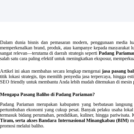
Dalam dunia bisnis dan pemasaran modern, penggunaan media luar
memperkenalkan brand, produk, atau kampanye kepada masyarakat lu
sangat relevan—terutama di daerah strategis seperti
Padang Pariama
salah satu cara paling efektif untuk meningkatkan eksposur, memperk
Artikel ini akan membahas secara lengkap mengenai
jasa pasang ba
titik lokasi strategis, tips memilih penyedia jasa terpercaya, hingga 
SEO friendly untuk membantu Anda lebih mudah ditemukan di mesin p
Mengapa Pasang Baliho di Padang Pariaman?
Padang Pariaman merupakan kabupaten yang berbatasan langsung
pertumbuhan ekonomi yang cukup pesat. Banyak pelaku usaha lokal 
termasuk bidang perumahan, pendidikan, kuliner, hingga pariwisata.
Tiram, serta akses Bandara Internasional Minangkabau (BIM)
me
promosi melalui baliho.