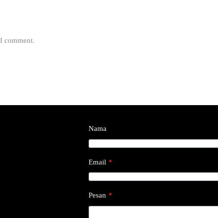
e I comment.
Nama
Email
*
Pesan
*