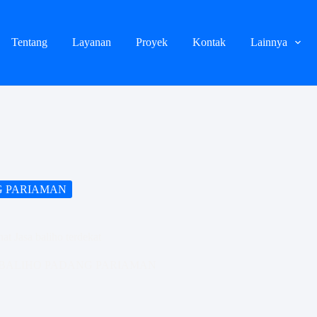
Tentang
Layanan
Proyek
Kontak
Lainnya
G PARIAMAN
t Jasa baliho terdekat
BALIHO PADANG PARIAMAN