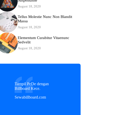
Suspendisse
August 18, 2020
Tellus Molestie Nunc Non Blandit
Massa
August 18, 2020
Elementum Curabitur Vitaenunc
Sedvelit
August 18, 2020
Tampil PeDe dengan
Billboard Kece.
Sewabillboard.com