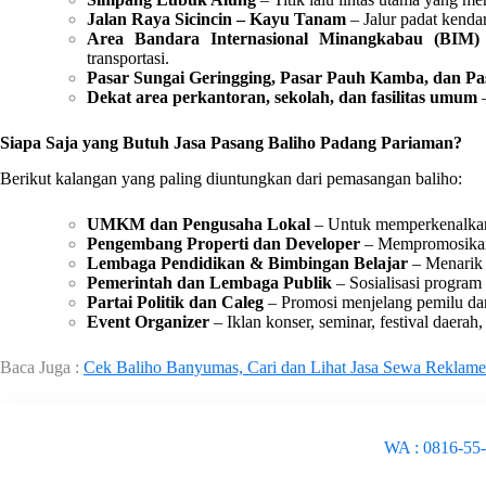
Jalan Raya Sicincin – Kayu Tanam
– Jalur padat kendar
Area Bandara Internasional Minangkabau (BIM)
transportasi.
Pasar Sungai Geringging, Pasar Pauh Kamba, dan Pa
Dekat area perkantoran, sekolah, dan fasilitas umum
–
Siapa Saja yang Butuh Jasa Pasang Baliho Padang Pariaman?
Berikut kalangan yang paling diuntungkan dari pemasangan baliho:
UMKM dan Pengusaha Lokal
– Untuk memperkenalkan
Pengembang Properti dan Developer
– Mempromosikan 
Lembaga Pendidikan & Bimbingan Belajar
– Menarik 
Pemerintah dan Lembaga Publik
– Sosialisasi program
Partai Politik dan Caleg
– Promosi menjelang pemilu dan
Event Organizer
– Iklan konser, seminar, festival daerah, 
Baca Juga :
Cek Baliho Banyumas, Cari dan Lihat Jasa Sewa Reklame
WA : 0816-55