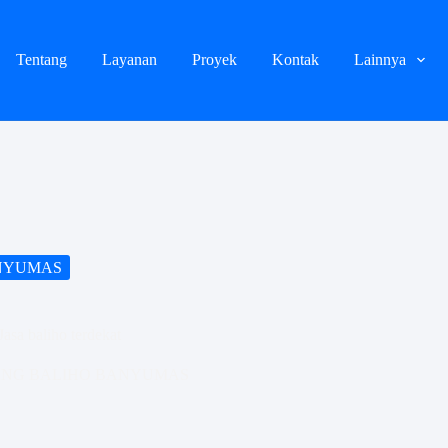
Tentang
Layanan
Proyek
Kontak
Lainnya
NYUMAS
asa baliho terdekat
ANG BALIHO BANYUMAS