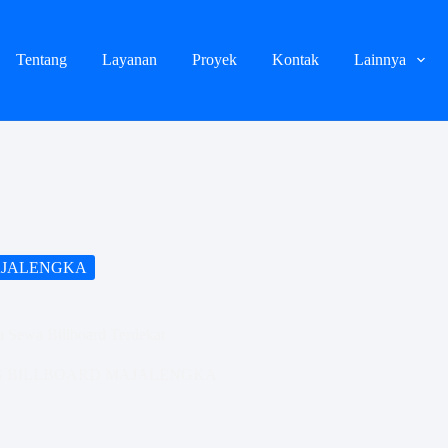
Tentang
Layanan
Proyek
Kontak
Lainnya
AJALENGKA
a Sewa Billboard Terdekat
G BILLBOARD MAJALENGKA