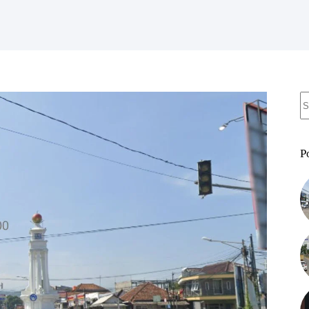
N
re
P