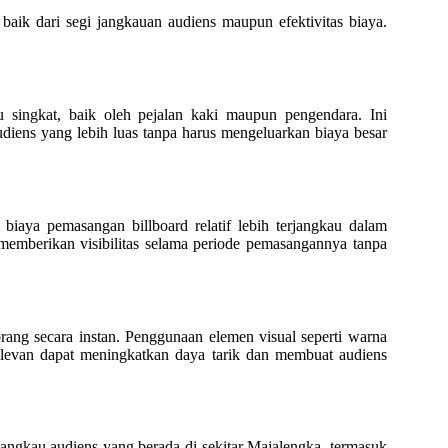
aik dari segi jangkauan audiens maupun efektivitas biaya.
u singkat, baik oleh pejalan kaki maupun pengendara. Ini
iens yang lebih luas tanpa harus mengeluarkan biaya besar
biaya pemasangan billboard relatif lebih terjangkau dalam
 memberikan visibilitas selama periode pemasangannya tanpa
rang secara instan. Penggunaan elemen visual seperti warna
levan dapat meningkatkan daya tarik dan membuat audiens
angkau audiens yang berada di sekitar Majalengka, termasuk