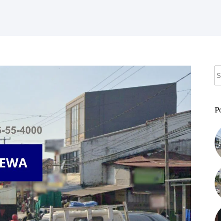
N
re
P