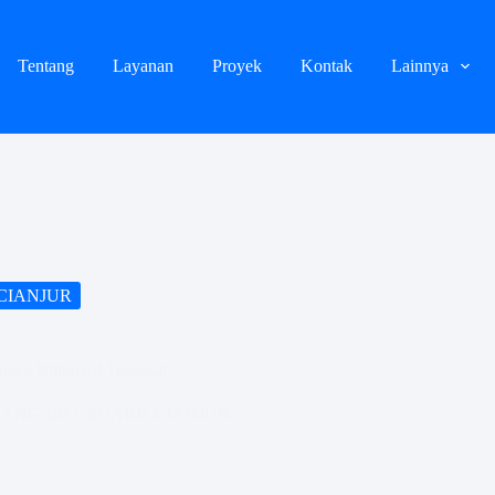
Tentang
Layanan
Proyek
Kontak
Lainnya
CIANJUR
 Sewa Billboard Terdekat
SANG BILLBOARD CIANJUR