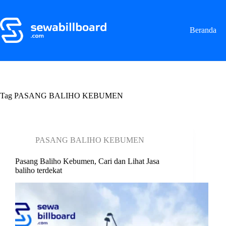
S
k
i
Beranda
p
t
o
c
o
n
t
Tag
PASANG BALIHO KEBUMEN
e
n
t
PASANG BALIHO KEBUMEN
Pasang Baliho Kebumen, Cari dan Lihat Jasa
baliho terdekat