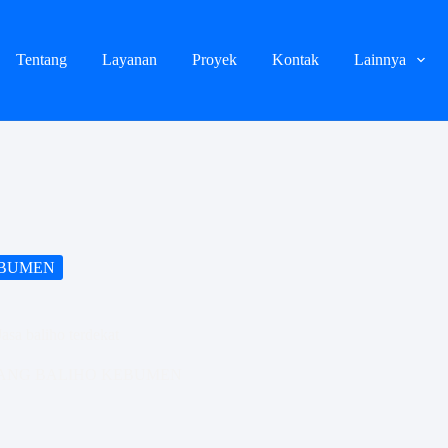
Tentang
Layanan
Proyek
Kontak
Lainnya
EBUMEN
sa baliho terdekat
ANG BALIHO KEBUMEN