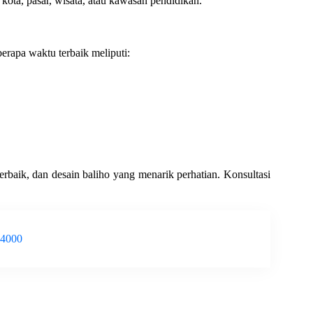
 kota, pasar, wisata, atau kawasan pendidikan.
rapa waktu terbaik meliputi:
terbaik, dan desain baliho yang menarik perhatian. Konsultasi
-4000