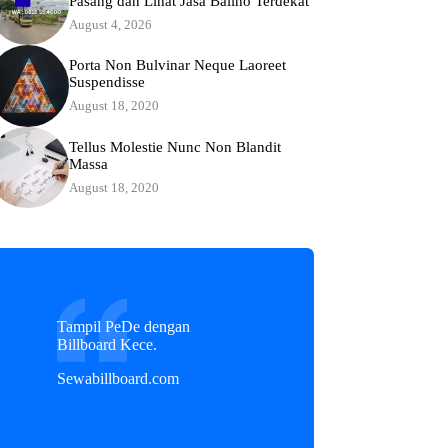
Pasang dan Lihat Jasa Baliho Terdekat
August 4, 2026
Porta Non Bulvinar Neque Laoreet
Suspendisse
August 18, 2020
Tellus Molestie Nunc Non Blandit
Massa
August 18, 2020
Tampil PeDe dengan
Billboard Kece.
Sewabillboard.com