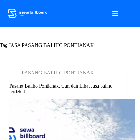
S
k
i
p
t
o
c
Tag
o
JASA PASANG BALIHO PONTIANAK
n
t
e
n
PASANG BALIHO PONTIANAK
t
Pasang Baliho Pontianak, Cari dan Lihat Jasa baliho
terdekat