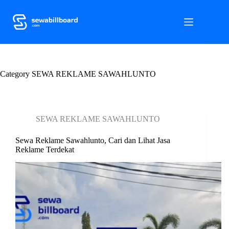
S
k
i
p
t
o
c
Category
o
SEWA REKLAME SAWAHLUNTO
n
t
e
n
SEWA REKLAME SAWAHLUNTO
t
Sewa Reklame Sawahlunto, Cari dan Lihat Jasa
Reklame Terdekat