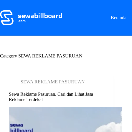
S
k
i
Beranda
p
t
o
c
o
n
t
Category
SEWA REKLAME PASURUAN
e
n
t
SEWA REKLAME PASURUAN
Sewa Reklame Pasuruan, Cari dan Lihat Jasa
Reklame Terdekat