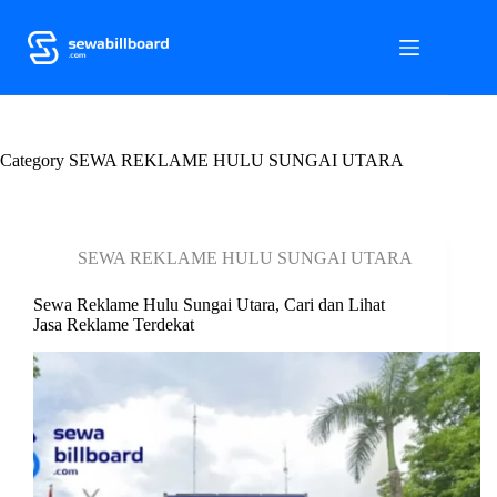
S
k
i
p
t
o
c
Category
o
SEWA REKLAME HULU SUNGAI UTARA
n
t
e
n
SEWA REKLAME HULU SUNGAI UTARA
t
Sewa Reklame Hulu Sungai Utara, Cari dan Lihat
Jasa Reklame Terdekat