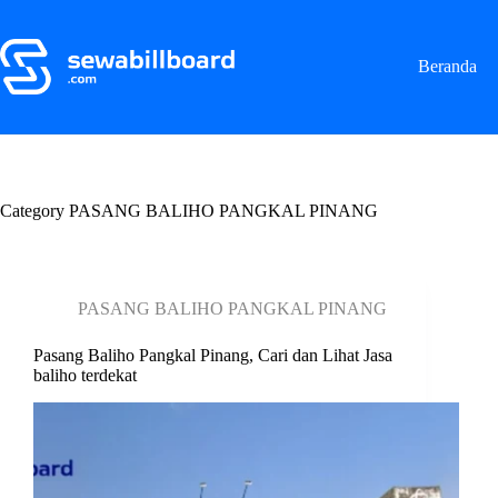
S
k
i
Beranda
p
t
o
c
o
n
t
Category
PASANG BALIHO PANGKAL PINANG
e
n
t
PASANG BALIHO PANGKAL PINANG
Pasang Baliho Pangkal Pinang, Cari dan Lihat Jasa
baliho terdekat