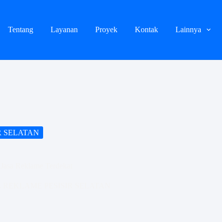
Tentang
Layanan
Proyek
Kontak
Lainnya
R SELATAN
 Jasa Reklame Terdekat
 REKLAME PESISIR SELATAN