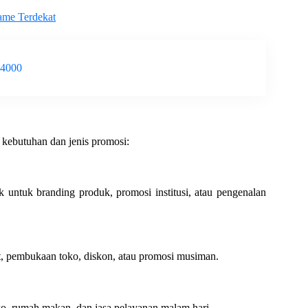
ame Terdekat
-4000
 kebutuhan dan jenis promosi:
untuk branding produk, promosi institusi, atau pengenalan
t, pembukaan toko, diskon, atau promosi musiman.
oko, rumah makan, dan jasa pelayanan malam hari.