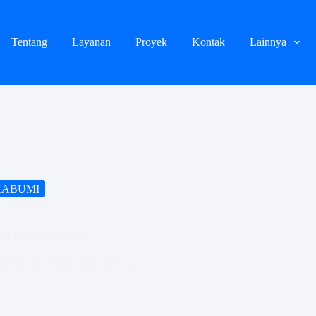
Tentang
Layanan
Proyek
Kontak
Lainnya
KABUMI
asa Reklame Terdekat
WA REKLAME SUKABUMI