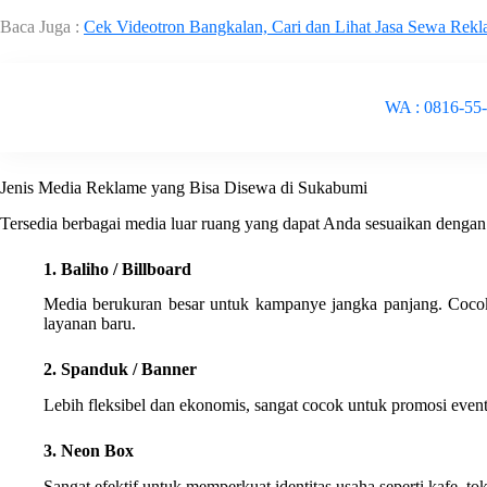
Baca Juga :
Cek Videotron Bangkalan, Cari dan Lihat Jasa Sewa Rekl
WA : 0816-55
Jenis Media Reklame yang Bisa Disewa di Sukabumi
Tersedia berbagai media luar ruang yang dapat Anda sesuaikan dengan
1. Baliho / Billboard
Media berukuran besar untuk kampanye jangka panjang. Cocok 
layanan baru.
2. Spanduk / Banner
Lebih fleksibel dan ekonomis, sangat cocok untuk promosi even
3. Neon Box
Sangat efektif untuk memperkuat identitas usaha seperti kafe, t