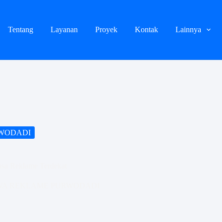
Tentang
Layanan
Proyek
Kontak
Lainnya
WODADI
asa Reklame Terdekat
WA REKLAME PURWODADI