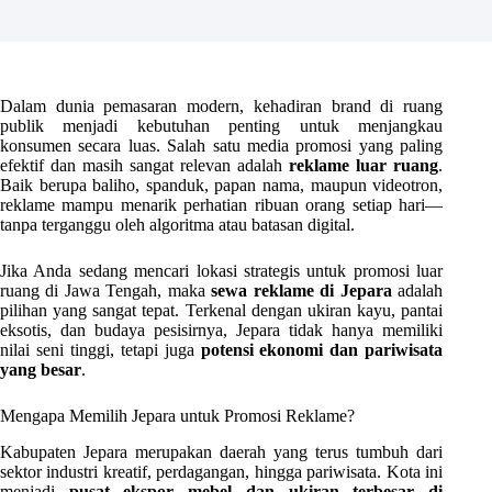
Dalam dunia pemasaran modern, kehadiran brand di ruang
publik menjadi kebutuhan penting untuk menjangkau
konsumen secara luas. Salah satu media promosi yang paling
efektif dan masih sangat relevan adalah
reklame luar ruang
.
Baik berupa baliho, spanduk, papan nama, maupun videotron,
reklame mampu menarik perhatian ribuan orang setiap hari—
tanpa terganggu oleh algoritma atau batasan digital.
Jika Anda sedang mencari lokasi strategis untuk promosi luar
ruang di Jawa Tengah, maka
sewa reklame di Jepara
adalah
pilihan yang sangat tepat. Terkenal dengan ukiran kayu, pantai
eksotis, dan budaya pesisirnya, Jepara tidak hanya memiliki
nilai seni tinggi, tetapi juga
potensi ekonomi dan pariwisata
yang besar
.
Mengapa Memilih Jepara untuk Promosi Reklame?
Kabupaten Jepara merupakan daerah yang terus tumbuh dari
sektor industri kreatif, perdagangan, hingga pariwisata. Kota ini
menjadi
pusat ekspor mebel dan ukiran terbesar di