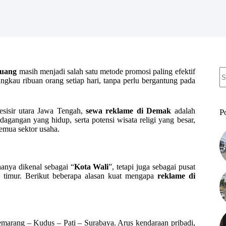
N
ruang
masih menjadi salah satu metode promosi paling efektif
re
angkau ribuan orang setiap hari, tanpa perlu bergantung pada
sisir utara Jawa Tengah,
sewa reklame di Demak
adalah
P
rdagangan yang hidup, serta potensi wisata religi yang besar,
emua sektor usaha.
anya dikenal sebagai “
Kota Wali
”, tetapi juga sebagai pusat
ra timur. Berikut beberapa alasan kuat mengapa
reklame di
arang – Kudus – Pati – Surabaya. Arus kendaraan pribadi,