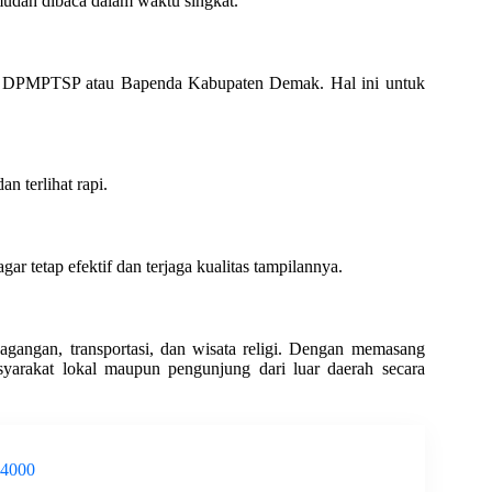
udah dibaca dalam waktu singkat.
perti DPMPTSP atau Bapenda Kabupaten Demak. Hal ini untuk
n terlihat rapi.
r tetap efektif dan terjaga kualitas tampilannya.
agangan, transportasi, dan wisata religi. Dengan memasang
syarakat lokal maupun pengunjung dari luar daerah secara
-4000