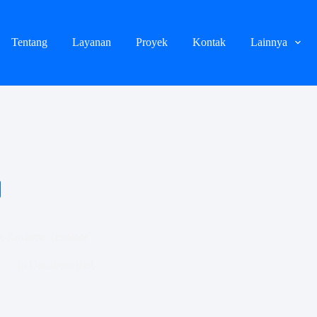
Tentang
Layanan
Proyek
Kontak
Lainnya
a Reklame Terdekat
5
In
Uncategorized