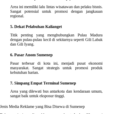
Area ini memiliki lalu lintas wisatawan dan pelaku bisnis.
Sangat potensial untuk promosi dengan jangkauan
regional.
5. Dekat Pelabuhan Kalianget
Titik penting yang menghubungkan Pulau Madura
dengan pulau-pulau kecil di sekitarnya seperti Gili Labak
dan Gili Iyang.
6. Pasar Anom Sumenep
Pasar terbesar di kota ini, menjadi pusat ekonomi
masyarakat. Sangat strategis untuk promosi produk
kebutuhan harian.
7. Simpang Empat Terminal Sumenep
Area yang dilewati bus antarkota dan kendaraan umum,
sangat baik untuk eksposur tinggi.
Jenis Media Reklame yang Bisa Disewa di Sumenep