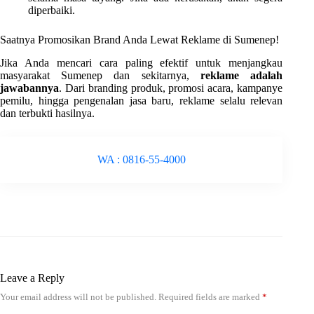
diperbaiki.
Saatnya Promosikan Brand Anda Lewat Reklame di Sumenep!
Jika Anda mencari cara paling efektif untuk menjangkau
masyarakat Sumenep dan sekitarnya,
reklame adalah
jawabannya
. Dari branding produk, promosi acara, kampanye
pemilu, hingga pengenalan jasa baru, reklame selalu relevan
dan terbukti hasilnya.
WA : 0816-55-4000
Leave a Reply
Your email address will not be published.
Required fields are marked
*