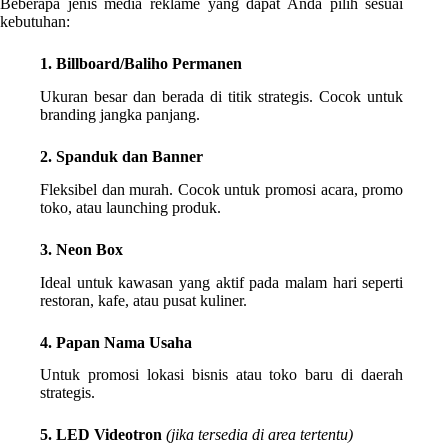
Beberapa jenis media reklame yang dapat Anda pilih sesuai
kebutuhan:
1. Billboard/Baliho Permanen
Ukuran besar dan berada di titik strategis. Cocok untuk
branding jangka panjang.
2. Spanduk dan Banner
Fleksibel dan murah. Cocok untuk promosi acara, promo
toko, atau launching produk.
3. Neon Box
Ideal untuk kawasan yang aktif pada malam hari seperti
restoran, kafe, atau pusat kuliner.
4. Papan Nama Usaha
Untuk promosi lokasi bisnis atau toko baru di daerah
strategis.
5. LED Videotron
(jika tersedia di area tertentu)