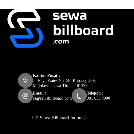
Kantor Pusat :
Jl. Raya Wates No. 58, Kupang, Jetis,
Mojokerto, Jawa Timur - 61352
Email :
Telepon :
cs@sewabillboard.com
081 655 4000
PT. Sewa Billboard Indonesia