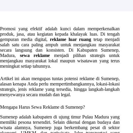
Promosi yang efektif adalah kunci dalam memperkenalkan
produk, jasa, atau kegiatan kepada khalayak luas. Di tengah
gempuran media digital,
reklame luar ruang
tetap menjadi
salah satu cara paling ampuh untuk menjangkau masyarakat
secara langsung dan konsisten. Di Kabupaten Sumenep,
Madura,
sewa reklame
menjadi pilihan strategis untuk
menjangkau masyarakat lokal maupun wisatawan yang terus
meningkat setiap tahunnya.
Artikel ini akan mengupas tuntas potensi reklame di Sumenep,
alasan kenapa Anda perlu mempertimbangkannya, lokasi-lokasi
strategis, jenis reklame yang tersedia, hingga langkah-langkah
menyewanya secara mudah dan legal.
Mengapa Harus Sewa Reklame di Sumenep?
Sumenep adalah kabupaten di ujung timur Pulau Madura yang
memiliki pesona tersendiri. Selain dikenal dengan budaya dan
wisata alamnya, Sumenep juga berkembang pesat di sektor
ekonomi, UMKM, dan pariwisata. Jalur transportasi yang