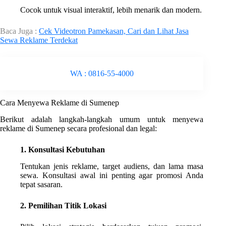
Cocok untuk visual interaktif, lebih menarik dan modern.
Baca Juga :
Cek Videotron Pamekasan, Cari dan Lihat Jasa
Sewa Reklame Terdekat
WA : 0816-55-4000
Cara Menyewa Reklame di Sumenep
Berikut adalah langkah-langkah umum untuk menyewa
reklame di Sumenep secara profesional dan legal:
1. Konsultasi Kebutuhan
Tentukan jenis reklame, target audiens, dan lama masa
sewa. Konsultasi awal ini penting agar promosi Anda
tepat sasaran.
2. Pemilihan Titik Lokasi