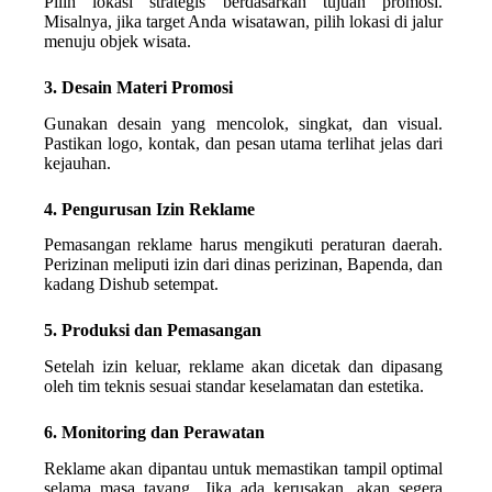
Pilih lokasi strategis berdasarkan tujuan promosi.
Misalnya, jika target Anda wisatawan, pilih lokasi di jalur
menuju objek wisata.
3. Desain Materi Promosi
Gunakan desain yang mencolok, singkat, dan visual.
Pastikan logo, kontak, dan pesan utama terlihat jelas dari
kejauhan.
4. Pengurusan Izin Reklame
Pemasangan reklame harus mengikuti peraturan daerah.
Perizinan meliputi izin dari dinas perizinan, Bapenda, dan
kadang Dishub setempat.
5. Produksi dan Pemasangan
Setelah izin keluar, reklame akan dicetak dan dipasang
oleh tim teknis sesuai standar keselamatan dan estetika.
6. Monitoring dan Perawatan
Reklame akan dipantau untuk memastikan tampil optimal
selama masa tayang. Jika ada kerusakan, akan segera