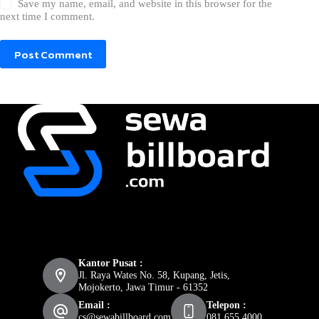
Save my name, email, and website in this browser for the
next time I comment.
Post Comment
Kantor Pusat :
Jl. Raya Wates No. 58, Kupang, Jetis,
Mojokerto, Jawa Timur - 61352
Email :
Telepon :
cs@sewabillboard.com
081 655 4000