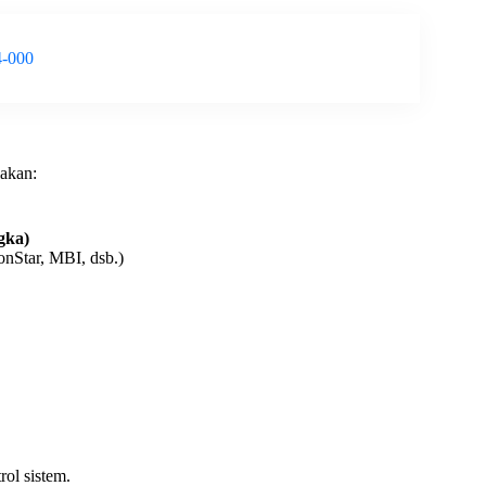
4-000
akan:
gka)
onStar, MBI, dsb.)
trol sistem.