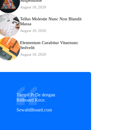
Suspendisse
August 18, 2020
Tellus Molestie Nunc Non Blandit
Massa
August 18, 2020
Elementum Curabitur Vitaenunc
Sedvelit
August 18, 2020
Tampil PeDe dengan
Billboard Kece.
Sewabillboard.com