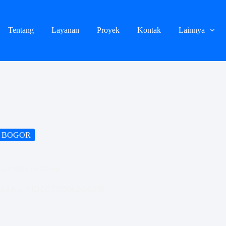
Tentang
Layanan
Proyek
Kontak
Lainnya
 BOGOR
asa baliho terdekat
ASANG VIDEOTRON BOGOR