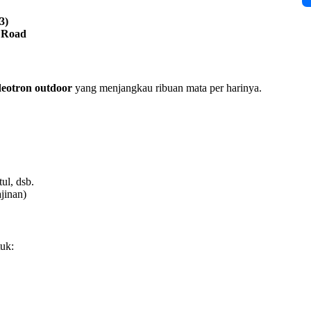
3)
g Road
deotron outdoor
yang menjangkau ribuan mata per harinya.
ul, dsb.
jinan)
tuk: