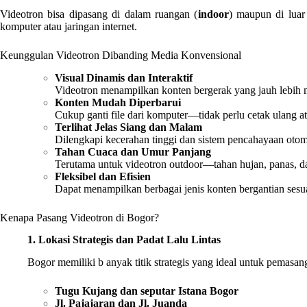
Videotron bisa dipasang di dalam ruangan (
indoor
) maupun di luar
komputer atau jaringan internet.
Keunggulan Videotron Dibanding Media Konvensional
Visual Dinamis dan Interaktif
Videotron menampilkan konten bergerak yang jauh lebih m
Konten Mudah Diperbarui
Cukup ganti file dari komputer—tidak perlu cetak ulang a
Terlihat Jelas Siang dan Malam
Dilengkapi kecerahan tinggi dan sistem pencahayaan otom
Tahan Cuaca dan Umur Panjang
Terutama untuk videotron outdoor—tahan hujan, panas, d
Fleksibel dan Efisien
Dapat menampilkan berbagai jenis konten bergantian sesua
Kenapa Pasang Videotron di Bogor?
1. Lokasi Strategis dan Padat Lalu Lintas
Bogor memiliki b anyak titik strategis yang ideal untuk pemasan
Tugu Kujang dan seputar Istana Bogor
Jl. Pajajaran dan Jl. Juanda