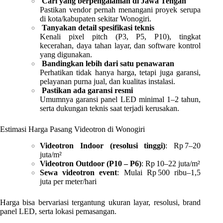
Cari yang berpengalaman di Jawa Tengah
Pastikan vendor pernah menangani proyek serupa
di kota/kabupaten sekitar Wonogiri.
Tanyakan detail spesifikasi teknis
Kenali pixel pitch (P3, P5, P10), tingkat
kecerahan, daya tahan layar, dan software kontrol
yang digunakan.
Bandingkan lebih dari satu penawaran
Perhatikan tidak hanya harga, tetapi juga garansi,
pelayanan purna jual, dan kualitas instalasi.
Pastikan ada garansi resmi
Umumnya garansi panel LED minimal 1–2 tahun,
serta dukungan teknis saat terjadi kerusakan.
Estimasi Harga Pasang Videotron di Wonogiri
Videotron Indoor (resolusi tinggi)
: Rp 7–20
juta/m²
Videotron Outdoor (P10 – P6)
: Rp 10–22 juta/m²
Sewa videotron event
: Mulai Rp 500 ribu–1,5
juta per meter/hari
Harga bisa bervariasi tergantung ukuran layar, resolusi, brand
panel LED, serta lokasi pemasangan.