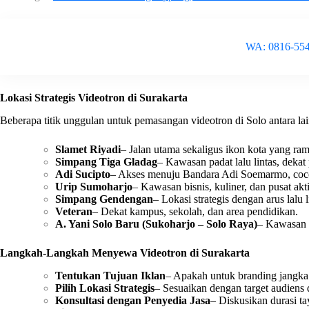
WA: 0816-55
Lokasi Strategis Videotron di Surakarta
Beberapa titik unggulan untuk pemasangan videotron di Solo antara lai
Slamet Riyadi
– Jalan utama sekaligus ikon kota yang rama
Simpang Tiga Gladag
– Kawasan padat lalu lintas, dekat
Adi Sucipto
– Akses menuju Bandara Adi Soemarmo, coco
Urip Sumoharjo
– Kawasan bisnis, kuliner, dan pusat akt
Simpang Gendengan
– Lokasi strategis dengan arus lalu l
Veteran
– Dekat kampus, sekolah, dan area pendidikan.
A. Yani Solo Baru (Sukoharjo – Solo Raya)
– Kawasan 
Langkah-Langkah Menyewa Videotron di Surakarta
Tentukan Tujuan Iklan
– Apakah untuk branding jangka
Pilih Lokasi Strategis
– Sesuaikan dengan target audiens 
Konsultasi dengan Penyedia Jasa
– Diskusikan durasi t