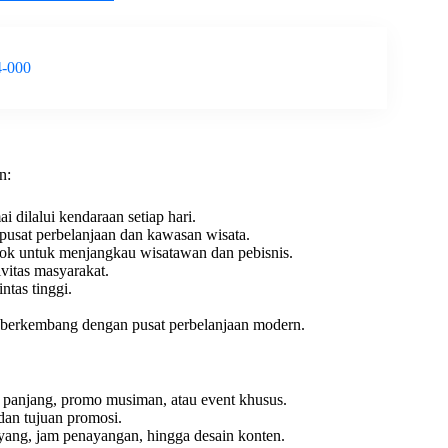
4-000
n:
i dilalui kendaraan setiap hari.
 pusat perbelanjaan dan kawasan wisata.
k untuk menjangkau wisatawan dan pebisnis.
ivitas masyarakat.
intas tinggi.
berkembang dengan pusat perbelanjaan modern.
 panjang, promo musiman, atau event khusus.
dan tujuan promosi.
ayang, jam penayangan, hingga desain konten.