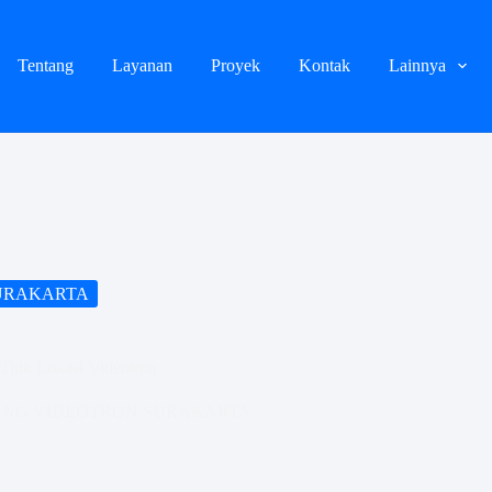
Tentang
Layanan
Proyek
Kontak
Lainnya
URAKARTA
Titik Lokasi Videotron
ANG VIDEOTRON SURAKARTA