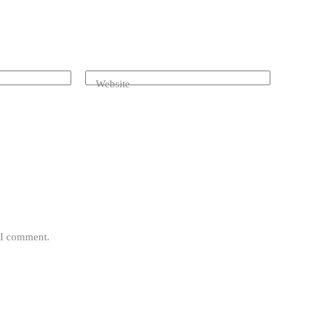
Website
e I comment.