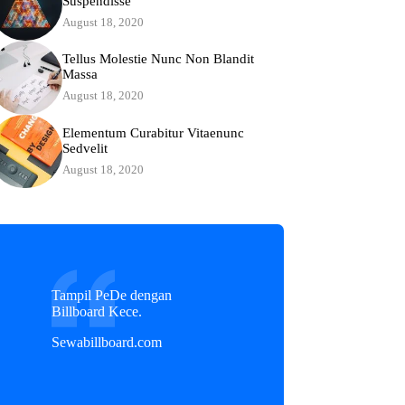
Suspendisse
August 18, 2020
Tellus Molestie Nunc Non Blandit
Massa
August 18, 2020
Elementum Curabitur Vitaenunc
Sedvelit
August 18, 2020
Tampil PeDe dengan
Billboard Kece.
Sewabillboard.com