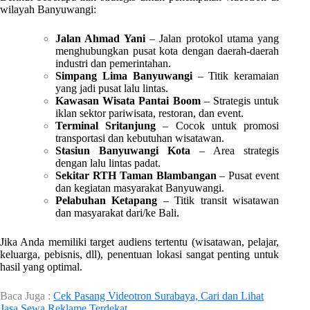
wilayah Banyuwangi:
Jalan Ahmad Yani
– Jalan protokol utama yang
menghubungkan pusat kota dengan daerah-daerah
industri dan pemerintahan.
Simpang Lima Banyuwangi
– Titik keramaian
yang jadi pusat lalu lintas.
Kawasan Wisata Pantai Boom
– Strategis untuk
iklan sektor pariwisata, restoran, dan event.
Terminal Sritanjung
– Cocok untuk promosi
transportasi dan kebutuhan wisatawan.
Stasiun Banyuwangi Kota
– Area strategis
dengan lalu lintas padat.
Sekitar RTH Taman Blambangan
– Pusat event
dan kegiatan masyarakat Banyuwangi.
Pelabuhan Ketapang
– Titik transit wisatawan
dan masyarakat dari/ke Bali.
Jika Anda memiliki target audiens tertentu (wisatawan, pelajar,
keluarga, pebisnis, dll), penentuan lokasi sangat penting untuk
hasil yang optimal.
Baca Juga :
Cek Pasang Videotron Surabaya, Cari dan Lihat
Jasa Sewa Reklame Terdekat