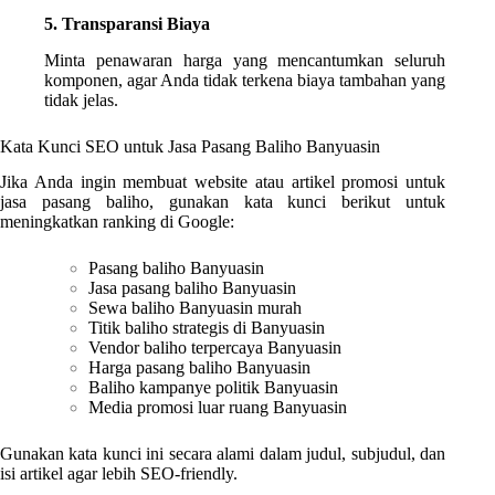
5. Transparansi Biaya
Minta penawaran harga yang mencantumkan seluruh
komponen, agar Anda tidak terkena biaya tambahan yang
tidak jelas.
Kata Kunci SEO untuk Jasa Pasang Baliho Banyuasin
Jika Anda ingin membuat website atau artikel promosi untuk
jasa pasang baliho, gunakan kata kunci berikut untuk
meningkatkan ranking di Google:
Pasang baliho Banyuasin
Jasa pasang baliho Banyuasin
Sewa baliho Banyuasin murah
Titik baliho strategis di Banyuasin
Vendor baliho terpercaya Banyuasin
Harga pasang baliho Banyuasin
Baliho kampanye politik Banyuasin
Media promosi luar ruang Banyuasin
Gunakan kata kunci ini secara alami dalam judul, subjudul, dan
isi artikel agar lebih SEO-friendly.