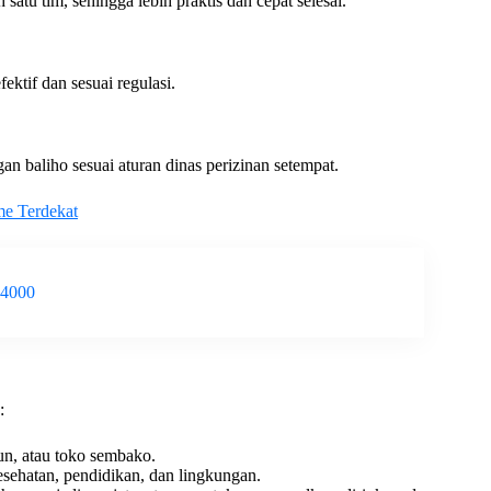
satu tim, sehingga lebih praktis dan cepat selesai.
ektif dan sesuai regulasi.
an baliho sesuai aturan dinas perizinan setempat.
me Terdekat
-4000
:
nun, atau toko sembako.
kesehatan, pendidikan, dan lingkungan.