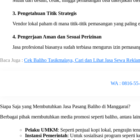
Mulai dari desain, cetak, hingga pemasangan bisa dikerjakan oleh 
3. Pengetahuan Titik Strategis
Vendor lokal paham di mana titik-titik pemasangan yang paling ef
4. Pengerjaan Aman dan Sesuai Perizinan
Jasa profesional biasanya sudah terbiasa mengurus izin pemasang
Baca Juga :
Cek Baliho Tasikmalaya, Cari dan Lihat Jasa Sewa Rekla
WA : 0816-55
Siapa Saja yang Membutuhkan Jasa Pasang Baliho di Manggarai?
Berbagai pihak membutuhkan media promosi seperti baliho, antara lain
Pelaku UMKM
: Seperti penjual kopi lokal, pengrajin te
Instansi Pemerintah
: Untuk sosialisasi program seperti 