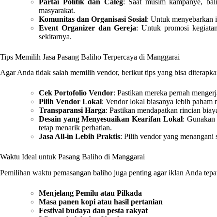
Partai Politik dan Caleg
: Saat musim kampanye, bali
masyarakat.
Komunitas dan Organisasi Sosial
: Untuk menyebarkan i
Event Organizer dan Gereja
: Untuk promosi kegiata
sekitarnya.
Tips Memilih Jasa Pasang Baliho Terpercaya di Manggarai
Agar Anda tidak salah memilih vendor, berikut tips yang bisa diterapka
Cek Portofolio Vendor
: Pastikan mereka pernah mengerj
Pilih Vendor Lokal
: Vendor lokal biasanya lebih paham 
Transparansi Harga
: Pastikan mendapatkan rincian biaya
Desain yang Menyesuaikan Kearifan Lokal
: Gunakan 
tetap menarik perhatian.
Jasa All-in Lebih Praktis
: Pilih vendor yang menangani s
Waktu Ideal untuk Pasang Baliho di Manggarai
Pemilihan waktu pemasangan baliho juga penting agar iklan Anda tepat
Menjelang Pemilu atau Pilkada
Masa panen kopi atau hasil pertanian
Festival budaya dan pesta rakyat