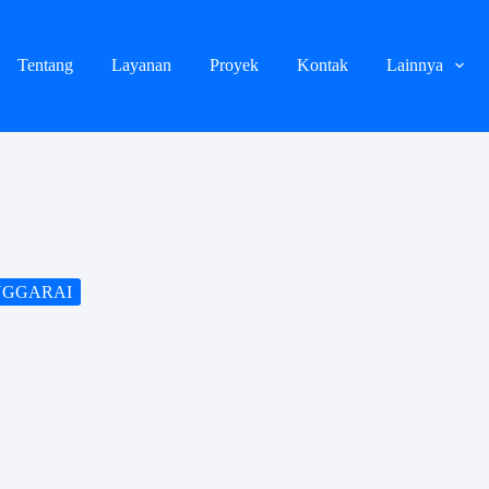
Tentang
Layanan
Proyek
Kontak
Lainnya
NGGARAI
asa baliho terdekat
ANG BALIHO MANGGARAI