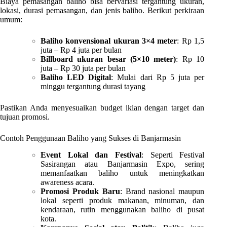
Biaya pemasangan baliho bisa bervariasi tergantung ukuran,
lokasi, durasi pemasangan, dan jenis baliho. Berikut perkiraan
umum:
Baliho konvensional ukuran 3×4 meter
: Rp 1,5
juta – Rp 4 juta per bulan
Billboard ukuran besar (5×10 meter)
: Rp 10
juta – Rp 30 juta per bulan
Baliho LED Digital
: Mulai dari Rp 5 juta per
minggu tergantung durasi tayang
Pastikan Anda menyesuaikan budget iklan dengan target dan
tujuan promosi.
Contoh Penggunaan Baliho yang Sukses di Banjarmasin
Event Lokal dan Festival
: Seperti Festival
Sasirangan atau Banjarmasin Expo, sering
memanfaatkan baliho untuk meningkatkan
awareness acara.
Promosi Produk Baru
: Brand nasional maupun
lokal seperti produk makanan, minuman, dan
kendaraan, rutin menggunakan baliho di pusat
kota.