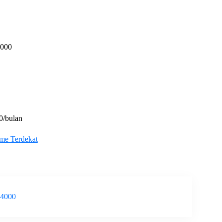
.000
0/bulan
ame Terdekat
-4000