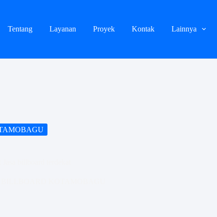
Tentang
Layanan
Proyek
Kontak
Lainnya
OTAMOBAGU
Jasa billboard terdekat
 BILLBOARD KOTAMOBAGU