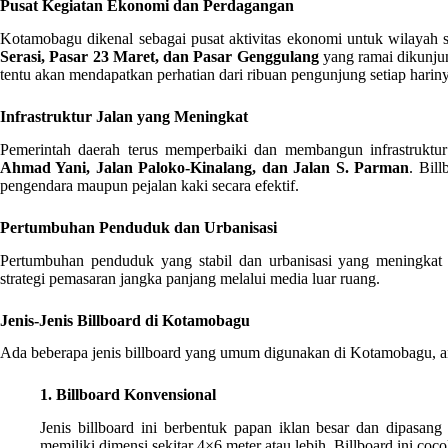
Pusat Kegiatan Ekonomi dan Perdagangan
Kotamobagu dikenal sebagai pusat aktivitas ekonomi untuk wilayah se
Serasi, Pasar 23 Maret, dan Pasar Genggulang
yang ramai dikunjung
tentu akan mendapatkan perhatian dari ribuan pengunjung setiap harin
Infrastruktur Jalan yang Meningkat
Pemerintah daerah terus memperbaiki dan membangun infrastruktur
Ahmad Yani, Jalan Paloko-Kinalang, dan Jalan S. Parman
. Bil
pengendara maupun pejalan kaki secara efektif.
Pertumbuhan Penduduk dan Urbanisasi
Pertumbuhan penduduk yang stabil dan urbanisasi yang meningkat
strategi pemasaran jangka panjang melalui media luar ruang.
Jenis-Jenis Billboard di Kotamobagu
Ada beberapa jenis billboard yang umum digunakan di Kotamobagu, an
1. Billboard Konvensional
Jenis billboard ini berbentuk papan iklan besar dan dipasang 
memiliki dimensi sekitar 4×6 meter atau lebih. Billboard ini co