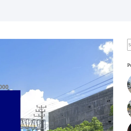
N
re
P