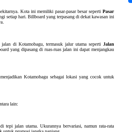
kitarnya. Kota ini memiliki pasar-pasar besar seperti
Pasar
i setiap hari. Billboard yang terpasang di dekat kawasan ini
ya.
 jalan di Kotamobagu, termasuk jalur utama seperti
Jalan
lboard yang dipasang di ruas-ruas jalan ini dapat menjangkau
 menjadikan Kotamobagu sebagai lokasi yang cocok untuk
tara lain:
di tepi jalan utama. Ukurannya bervariasi, namun rata-rata
cok untuk promosi jangka panjang.