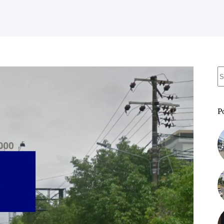
N
re
P