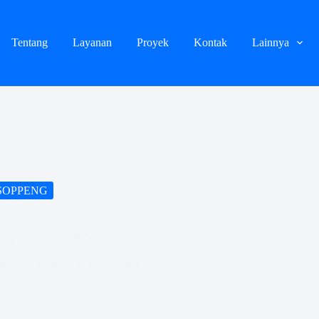
Tentang
Layanan
Proyek
Kontak
Lainnya
SOPPENG
sa billboard terdekat
NG BILLBOARD SOPPENG