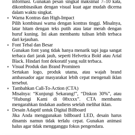
informasi. Gunakan pesan singkat maksimal 7–10 kata,
dikombinasikan dengan visual kuat agar mudah dicerna
dalam waktu singkat.
Warna Kontras dan High-Impact
Pilih kombinasi warna dengan kontras tinggi. Misalnya,
latar hitam dengan teks putih atau latar merah dengan
huruf kuning. Ini akan membantu tulisan lebih terbaca
dari kejauhan.
Font Tebal dan Besar
Gunakan font yang tidak hanya menarik tapi juga sangat
terbaca dari jarak jauh, seperti Helvetica Bold atau Arial
Black. Hindari font dekoratif yang sulit terbaca.
Visual Produk dan Brand Prominen
Sertakan logo, produk utama, atau wajah brand
ambassador agar masyarakat lebih cepat mengenali iklan
tersebut.
Tambahkan Call-To-Action (CTA)
Misalnya: “Kunjungi Sekarang!”, “Diskon 30%”, atau
“Hubungi Kami di 08xxxx”. CTA membantu
mengarahkan tindakan audiens setelah melihat iklan.
Desain Adaptif untuk Digital Billboard
Jika Anda menggunakan billboard LED, desain harus
dinamis namun tidak terlalu cepat. Gunakan animasi
halus agar tidak mengganggu fokus pengendara.