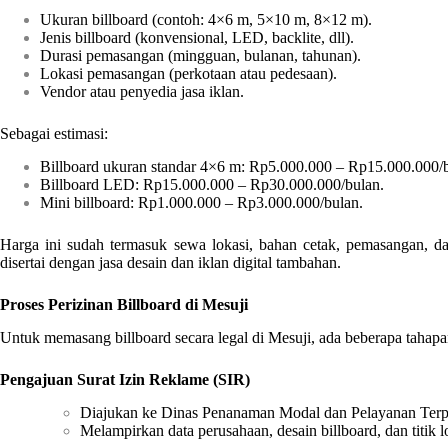
Ukuran billboard (contoh: 4×6 m, 5×10 m, 8×12 m).
Jenis billboard (konvensional, LED, backlite, dll).
Durasi pemasangan (mingguan, bulanan, tahunan).
Lokasi pemasangan (perkotaan atau pedesaan).
Vendor atau penyedia jasa iklan.
Sebagai estimasi:
Billboard ukuran standar 4×6 m: Rp5.000.000 – Rp15.000.000/b
Billboard LED: Rp15.000.000 – Rp30.000.000/bulan.
Mini billboard: Rp1.000.000 – Rp3.000.000/bulan.
Harga ini sudah termasuk sewa lokasi, bahan cetak, pemasangan, dan
disertai dengan jasa desain dan iklan digital tambahan.
Proses Perizinan Billboard di Mesuji
Untuk memasang billboard secara legal di Mesuji, ada beberapa tahapa
Pengajuan Surat Izin Reklame (SIR)
Diajukan ke Dinas Penanaman Modal dan Pelayanan Ter
Melampirkan data perusahaan, desain billboard, dan titik 