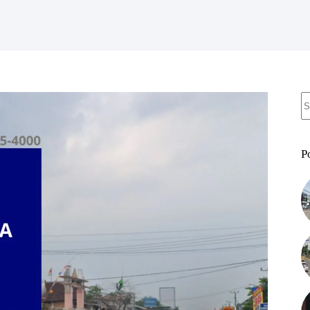
N
re
P