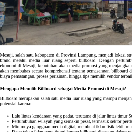
Mesuji, salah satu kabupaten di Provinsi Lampung, menjadi lokasi stra
brand melalui media luar ruang seperti billboard. Dengan pertumb
ekonomi di Mesuji, kebutuhan akan media promosi yang menjangkau ma
akan membahas secara komprehensif tentang pemasangan billboard di M
biaya pemasangan, proses perizinan, hingga tips memilih vendor terbai
Mengapa Memilih Billboard sebagai Media Promosi di Mesuji?
Billboard merupakan salah satu media luar ruang yang mampu menjangk
potensial karena:
Lalu lintas kendaraan yang padat, terutama di jalur lintas timur 
Pertumbuhan wilayah yang semakin pesat, termasuk sektor perda
Minimnya gangguan media digital, membuat iklan fisik lebih mu
Daya tahan iklan yang tinggi karena billboard dipasang dalam 