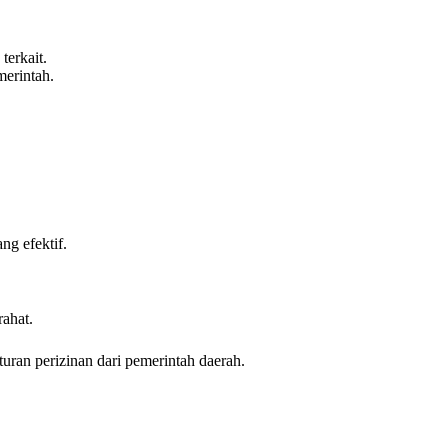
terkait.
merintah.
ng efektif.
rahat.
turan perizinan dari pemerintah daerah.