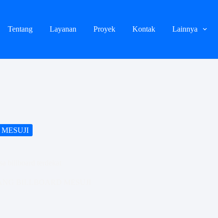
Tentang
Layanan
Proyek
Kontak
Lainnya
 MESUJI
a billboard terdekat
ANG BILLBOARD MESUJI