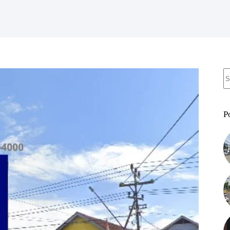
N
re
P