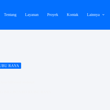
Tentang
Layanan
Proyek
Kontak
Lainnya
UBU RAYA
asa billboard terdekat
G BILLBOARD KUBU RAYA