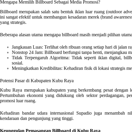
Mengapa Memilih Billboard Sebagai Media Promosi?
Billboard merupakan salah satu bentuk iklan luar ruang (outdoor adv
ini sangat efektif untuk membangun kesadaran merek (brand awarenes
yang strategis.
Beberapa alasan utama mengapa billboard masih menjadi pilihan utama
Jangkauan Luas: Terlihat oleh ribuan orang setiap hari di jalan r
Nonstop 24 Jam: Billboard berfungsi tanpa henti, menjangkau m
Tidak Terpengaruh Algoritma: Tidak seperti iklan digital, bil
sosial.
Meningkatkan Kredibilitas: Kehadiran fisik di lokasi strategis 
Potensi Pasar di Kabupaten Kubu Raya
Kubu Raya merupakan kabupaten yang berkembang pesat dengan loka
Pertumbuhan ekonomi yang didukung oleh sektor perdagangan, pert
promosi luar ruang.
Kehadiran bandar udara internasional Supadio juga menambah nilai
kendaraan dan pengunjung yang tinggi.
Keunggulan Pemasangan Billboard di Kubu Raya