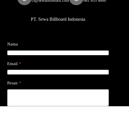
cs@sewabillboard.com
081 655 4000
PT. Sewa Billboard Indonesia
Nama
Email
*
Pesan
*
Submit