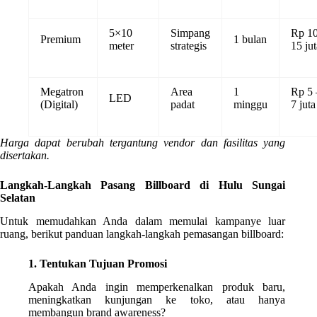
5×10
Simpang
Rp 10
Premium
1 bulan
meter
strategis
15 jut
Megatron
Area
1
Rp 5 
LED
(Digital)
padat
minggu
7 juta
Harga dapat berubah tergantung vendor dan fasilitas yang
disertakan.
Langkah-Langkah Pasang Billboard di Hulu Sungai
Selatan
Untuk memudahkan Anda dalam memulai kampanye luar
ruang, berikut panduan langkah-langkah pemasangan billboard:
1. Tentukan Tujuan Promosi
Apakah Anda ingin memperkenalkan produk baru,
meningkatkan kunjungan ke toko, atau hanya
membangun brand awareness?