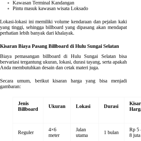
Kawasan Terminal Kandangan
Pintu masuk kawasan wisata Loksado
Lokasi-lokasi ini memiliki volume kendaraan dan pejalan kaki
yang tinggi, sehingga billboard yang dipasang akan mendapat
perhatian lebih banyak dari khalayak.
Kisaran Biaya Pasang Billboard di Hulu Sungai Selatan
Biaya pemasangan billboard di Hulu Sungai Selatan bisa
bervariasi tergantung ukuran, lokasi, durasi tayang, serta apakah
Anda membutuhkan desain dan cetak materi juga.
Secara umum, berikut kisaran harga yang bisa menjadi
gambaran:
Jenis
Kisa
Ukuran
Lokasi
Durasi
Billboard
Harg
4×6
Jalan
Rp 5 
Reguler
1 bulan
meter
utama
8 juta