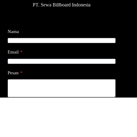
PT. Sewa Billboard Indonesia
Nama
Email
*
Pesan
*
Submit
Design by
Dego Creative
- Copyright © 2026. All
Rights Reserved