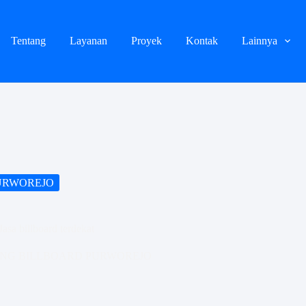
Tentang
Layanan
Proyek
Kontak
Lainnya
URWOREJO
asa billboard terdekat
NG BILLBOARD PURWOREJO