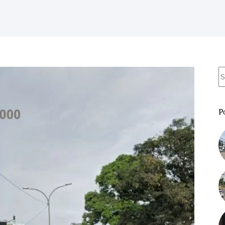
N
re
P