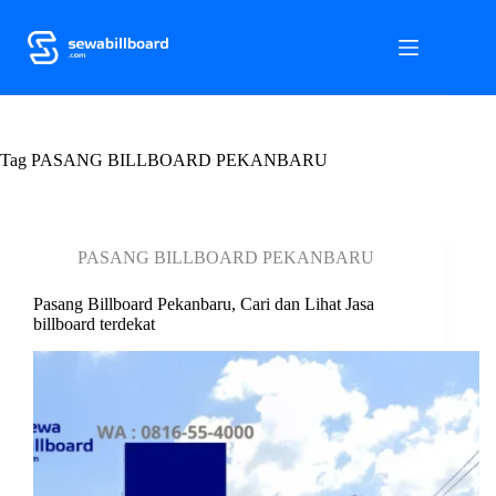
S
k
i
p
t
o
c
Tag
o
PASANG BILLBOARD PEKANBARU
n
t
e
n
PASANG BILLBOARD PEKANBARU
t
Pasang Billboard Pekanbaru, Cari dan Lihat Jasa
billboard terdekat