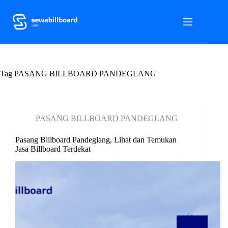
S
k
i
p
t
o
c
Tag
o
PASANG BILLBOARD PANDEGLANG
n
t
e
n
PASANG BILLBOARD PANDEGLANG
t
Pasang Billboard Pandeglang, Lihat dan Temukan
Jasa Billboard Terdekat