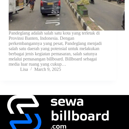
Pandeglang adalah salah satu kota yang terletak di
Provinsi Banten, Indonesia. Dengan
perkembangannya yang pesat, Pandeglang menjadi
salah satu daerah yang potensial untuk melakukan
berbagai jenis kegiatan pemasaran, salah satunya
melalui pemasangan billboard. Billboard sebagai
media luar ruang yang cukup…
Lisa
March 9, 2025