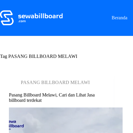
S
k
i
Beranda
p
t
o
c
o
n
t
Tag
PASANG BILLBOARD MELAWI
e
n
t
PASANG BILLBOARD MELAWI
Pasang Billboard Melawi, Cari dan Lihat Jasa
billboard terdekat