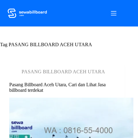
S
k
i
p
t
o
c
Tag
o
PASANG BILLBOARD ACEH UTARA
n
t
e
n
PASANG BILLBOARD ACEH UTARA
t
Pasang Billboard Aceh Utara, Cari dan Lihat Jasa
billboard terdekat