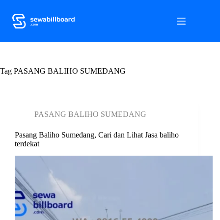
S
k
i
p
t
o
c
Tag
o
PASANG BALIHO SUMEDANG
n
t
e
n
PASANG BALIHO SUMEDANG
t
Pasang Baliho Sumedang, Cari dan Lihat Jasa baliho
terdekat