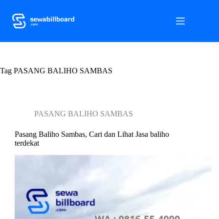
S
k
i
p
t
o
c
Tag
o
PASANG BALIHO SAMBAS
n
t
e
n
PASANG BALIHO SAMBAS
t
Pasang Baliho Sambas, Cari dan Lihat Jasa baliho
terdekat