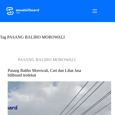
S
k
i
p
t
o
c
Tag
o
PASANG BALIHO MOROWALI
n
t
e
n
PASANG BALIHO MOROWALI
t
Pasang Baliho Morowali, Cari dan Lihat Jasa
billboard terdekat