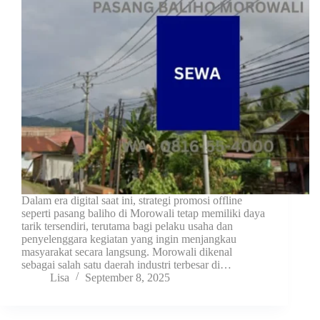
Dalam era digital saat ini, strategi promosi offline
seperti pasang baliho di Morowali tetap memiliki daya
tarik tersendiri, terutama bagi pelaku usaha dan
penyelenggara kegiatan yang ingin menjangkau
masyarakat secara langsung. Morowali dikenal
sebagai salah satu daerah industri terbesar di…
Lisa
September 8, 2025