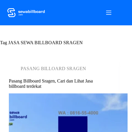
S
k
i
p
t
o
c
Tag
o
JASA SEWA BILLBOARD SRAGEN
n
t
e
n
PASANG BILLOARD SRAGEN
t
Pasang Billboard Sragen, Cari dan Lihat Jasa
billboard terdekat