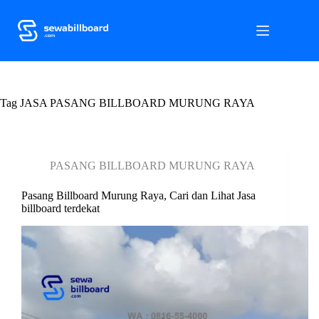
S
k
i
p
t
o
c
Tag
o
JASA PASANG BILLBOARD MURUNG RAYA
n
t
e
n
PASANG BILLBOARD MURUNG RAYA
t
Pasang Billboard Murung Raya, Cari dan Lihat Jasa
billboard terdekat