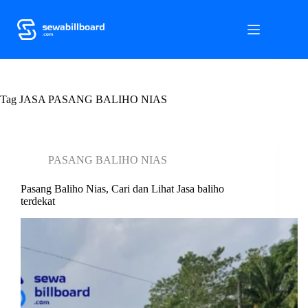
S
k
i
p
t
o
c
Tag
o
JASA PASANG BALIHO NIAS
n
t
e
n
PASANG BALIHO NIAS
t
Pasang Baliho Nias, Cari dan Lihat Jasa baliho
terdekat